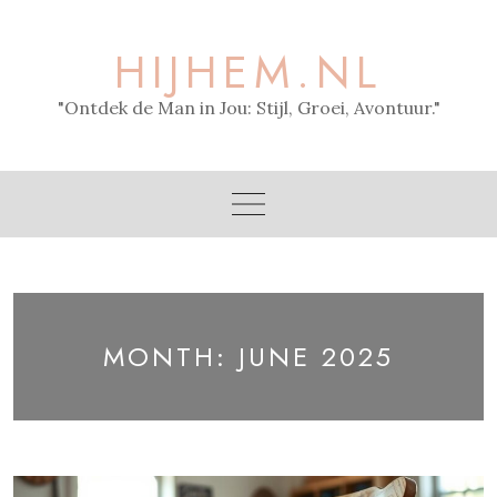
Skip
to
HIJHEM.NL
content
"Ontdek de Man in Jou: Stijl, Groei, Avontuur."
MONTH:
JUNE 2025